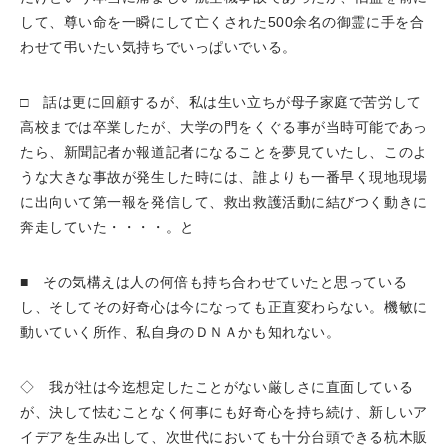
して、尊い命を一瞬にして亡くされた500余名の御霊に手を合
わせて弔いたい気持ちでいっぱいでいる。
□ 話は更に回顧するが、私は生い立ちが母子家庭で苦労して
高校までは卒業したが、大学の門をくぐる事が当時可能であっ
たら、新聞記者か報道記者になることを夢見ていたし、このよ
うな大きな事故が発生した時には、誰よりも一番早く現地現場
に出向いて第一報を発信して、救出救護活動に結びつく動きに
奔走していた・・・・。と
■ その気構えは人の何倍も持ち合わせていたと思っている
し、そしてその好奇心は今になっても正直変わらない。機敏に
動いていく所作、私自身のＤＮＡかも知れない。
◇ 我が社は今迄想定したことがない厳しさに直面している
が、決して怯むことなく何事にも好奇心を持ち続け、新しいア
イデアを生み出して、次世代においても十分台頭できる杭木販