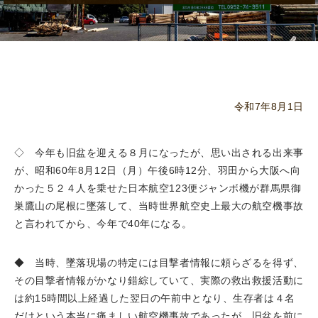
令和7年8月1日
◇ 今年も旧盆を迎える８月になったが、思い出される出来事
が、昭和60年8月12日（月）午後6時12分、羽田から大阪へ向
かった５２４人を乗せた日本航空123便ジャンボ機が群馬県御
巣鷹山の尾根に墜落して、当時世界航空史上最大の航空機事故
と言われてから、今年で40年になる。
◆ 当時、墜落現場の特定には目撃者情報に頼らざるを得ず、
その目撃者情報がかなり錯綜していて、実際の救出救援活動に
は約15時間以上経過した翌日の午前中となり、生存者は４名
だけという本当に痛ましい航空機事故であったが、旧盆を前に